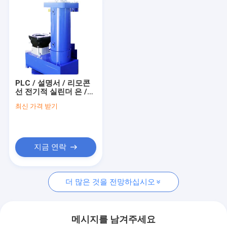
PLC / 설명서 / 리모콘
선 전기적 실린더 은 /
검정색은 ≤70dB를 퍼뜨
최신 가격 받기
립니다
지금 연락
더 많은 것을 전망하십시오
메시지를 남겨주세요