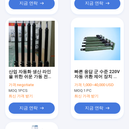
지금 연락
지금 연락
산업 자동화 생산 라인
빠른 응답 군 수준 220V
을 위한 쉬운 가동 전기
자동 귀환 제어 장치 전
실린더
기 실린더, 통제 시스템
가격:
negotiate
가격:
1,000~40,000 USD
을 가진 무거운 짐 220V
MOQ:
1PCS
MOQ:
1 PC
공 나사 드라이브
최신 가격 받기
최신 가격 받기
지금 연락
지금 연락