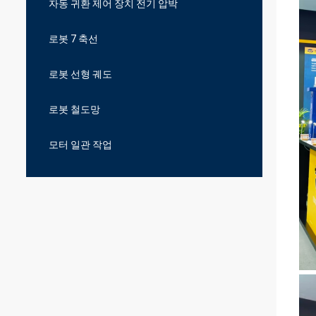
자동 귀환 제어 장치 전기 압박
로봇 7 축선
로봇 선형 궤도
로봇 철도망
모터 일관 작업