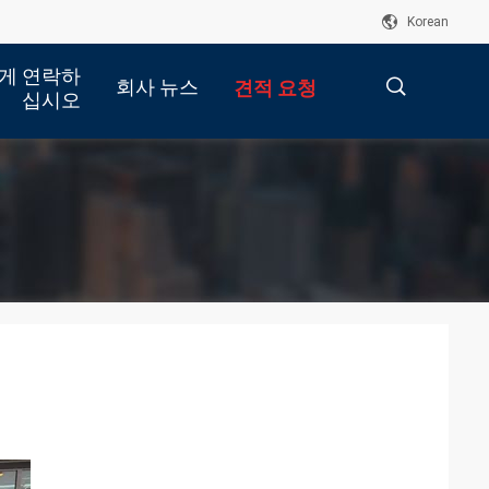
Korean
게 연락하
회사 뉴스
견적 요청
십시오
描
述