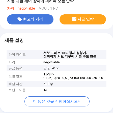
자동 귀환 제어 장치에 의하여 모는 압박
가격：negotiable
MOQ：1 PC
최고의 가격
지금 연락
제품 설명
,
,
서보 프레스 150
정제 성형기
하이 라이트
정확하게 서보 기구에 의한 주도 언론
가격
negotiable
공급 능력
달 당 20 pc
TJ-SP-
모델 번호
01,05,10,20,30,50,70,100,150,200,250,300
배달 시간
6~8 주
브랜드 이름
TJ
더 많은 것을 전망하십시오