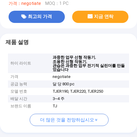
가격：negotiate
MOQ：1 PC
최고의 가격
지금 연락
제품 설명
,
과중한 업무 선형 작동기
,
조용한 선형 작동기
하이 라이트
관습은 과중한 업무 전기적 실린더를 만들
었습니다
가격
negotiate
공급 능력
달 당 800 pc
모델 번호
TJER190, TJER220, TJER250
배달 시간
3~4 주
브랜드 이름
TJ
더 많은 것을 전망하십시오