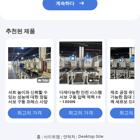
계속하다
추천된 제품
셔트 높이와 신뢰할 수
다재다능한 안전 시스템
제조 공정 유연성
있는 성능에 대한 정밀
서보 구동 압력 역력 10
가능한 침대 크기
서보 구동 프레스 사양
- 1000N
께 세르보 드라이
레스
최고의 가격
최고의 가격
최고의 
Desktop Site
홈
사이트맵
연락처