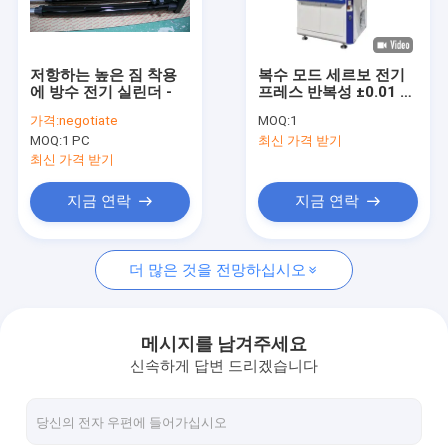
회사 소개
공장 견학
저항하는 높은 짐 착용
복수 모드 세르보 전기
에 방수 전기 실린더 -
프레스 반복성 ±0.01 및
품질 관리
압력 유지
가격:
negotiate
MOQ:
1
MOQ:
1 PC
최신 가격 받기
문의하기
최신 가격 받기
조회를 요청하다
지금 연락
지금 연락
Company News
더 많은 것을 전망하십시오
자동 귀환 제어 장치 전기 실린더
메시지를 남겨주세요
신속하게 답변 드리겠습니다
선형 전기 실린더
선형 자동 귀환 제어 장치 액추에이터