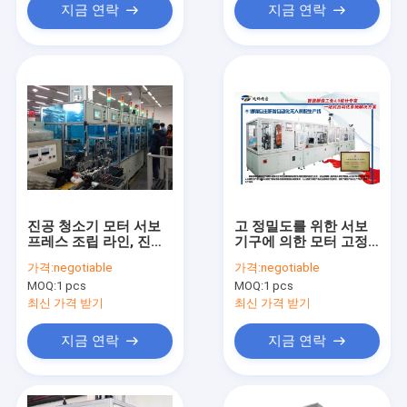
지금 연락
지금 연락
진공 청소기 모터 서보
고 정밀도를 위한 서보
프레스 조립 라인, 진공
기구에 의한 모터 고정
청소기 m 제조용으로
자 조립 라인, 안정적인
가격:
negotiable
가격:
negotiable
설계된 자동화 생산 라
작동을 위한 고정자 코
MOQ:
1 pcs
MOQ:
1 pcs
인
어 조립체
최신 가격 받기
최신 가격 받기
지금 연락
지금 연락